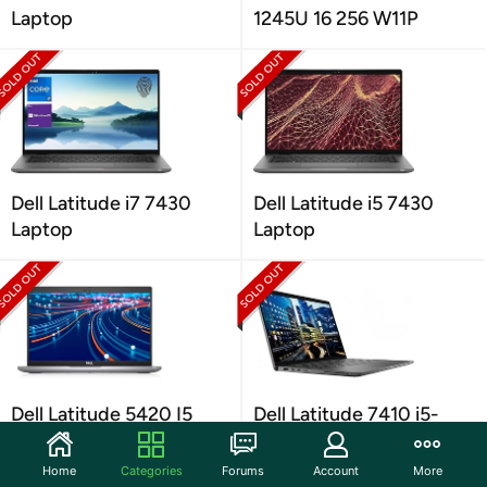
Laptop
1245U 16 256 W11P
Dell Latitude i7 7430
Dell Latitude i5 7430
Laptop
Laptop
Dell Latitude 5420 I5
Dell Latitude 7410 i5-
Laptop
10310U W11P Laptop
Home
Categories
Forums
Account
More