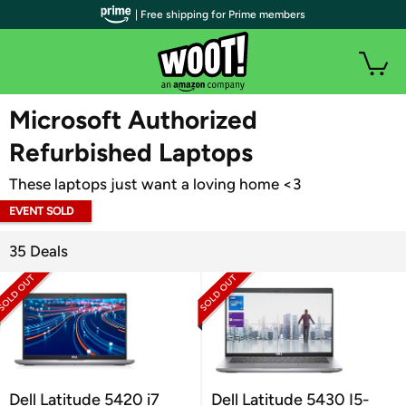
| Free shipping for Prime members
WOOT PLUS
Microsoft Authorized
Refurbished Laptops
These laptops just want a loving home <3
EVENT SOLD
OUT
35 Deals
Dell Latitude 5420 i7
Dell Latitude 5430 I5-